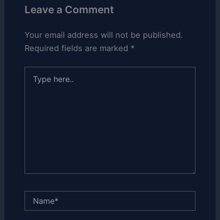
Leave a Comment
Your email address will not be published.
Required fields are marked
*
Type
here..
Name*