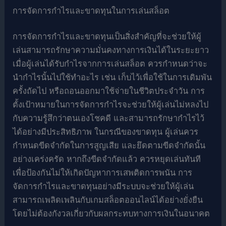
การจัดการกำไรและขาดทุนในการเล่นสล็อต
การจัดการกำไรและขาดทุนเป็นสิ่งสำคัญที่จะช่วยให้ผู้
เล่นสามารถรักษาความมั่นคงทางการเงินได้ในระยะยาว
เมื่อผู้เล่นได้รับกำไรจากการเล่นสล็อต ควรกำหนดว่าจะ
นำกำไรนั้นไปใช้ทำอะไร เช่น เก็บไว้เพื่อใช้ในการเดิมพัน
ครั้งถัดไป หรือถอนออกมาใช้จ่ายในชีวิตประจำวัน การ
ตั้งเป้าหมายในการจัดการกำไรจะช่วยให้ผู้เล่นไม่หลงไป
กับความรู้สึกว่าตนเองโชคดี และสามารถรักษากำไรไว้
ได้อย่างมีประสิทธิภาพ ในกรณีของขาดทุน ผู้เล่นควร
กำหนดขีดจำกัดในการสูญเสีย และยึดตามขีดจำกัดนั้น
อย่างเคร่งครัด หากถึงขีดจำกัดแล้ว ควรหยุดเล่นทันที
เพื่อป้องกันไม่ให้เกิดปัญหาการเสพติดการพนัน การ
จัดการกำไรและขาดทุนอย่างมีระบบจะช่วยให้ผู้เล่น
สามารถเพลิดเพลินกับเกมสล็อตออนไลน์ได้อย่างยั่งยืน
โดยไม่ต้องกังวลเกี่ยวกับผลกระทบทางการเงินในอนาคต