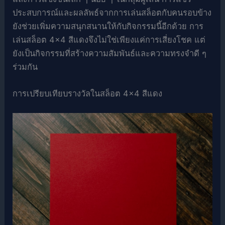
ประสบการณ์และผลลัพธ์จากการเล่นสล็อตกับคนรอบข้าง
ยังช่วยเพิ่มความสนุกสนานให้กับกิจกรรมนี้อีกด้วย การ
เล่นสล็อต 4×4 สีแดงจึงไม่ใช่เพียงแค่การเสี่ยงโชค แต่
ยังเป็นกิจกรรมที่สร้างความสัมพันธ์และความทรงจำดี ๆ
ร่วมกัน
การเปรียบเทียบรางวัลในสล็อต 4×4 สีแดง