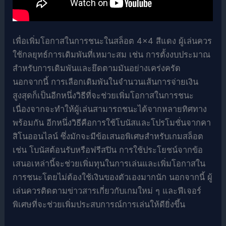
เพื่อเพิ่มโอกาสในการชนะในสล็อต 4×4 สีแดง ผู้เล่นควร
ใช้กลยุทธ์การเดิมพันที่เหมาะสม เช่น การตั้งงบประมาณ
สำหรับการเดิมพันและยึดตามมันอย่างเคร่งครัด
นอกจากนี้ การเลือกเดิมพันในจำนวนเส้นการจ่ายเงิน
สูงสุดก็เป็นอีกหนึ่งวิธีที่จะช่วยเพิ่มโอกาสในการชนะ
เนื่องจากจะทำให้ผู้เล่นสามารถชนะได้จากหลายทิศทาง
พร้อมกัน อีกหนึ่งวิธีคือการใช้โบนัสและโปรโมชั่นจากคา
สิโนออนไลน์ ซึ่งมักจะมีข้อเสนอพิเศษสำหรับเกมสล็อต
เช่น โบนัสต้อนรับหรือฟรีสปิน การใช้ประโยชน์จากข้อ
เสนอเหล่านี้จะช่วยเพิ่มทุนในการเล่นและเพิ่มโอกาสใน
การชนะโดยไม่ต้องใช้เงินของตัวเองมากนัก นอกจากนี้ ผู้
เล่นควรติดตามข่าวสารเกี่ยวกับเกมใหม่ ๆ และฟีเจอร์
พิเศษที่จะช่วยเพิ่มประสบการณ์การเล่นให้ดียิ่งขึ้น