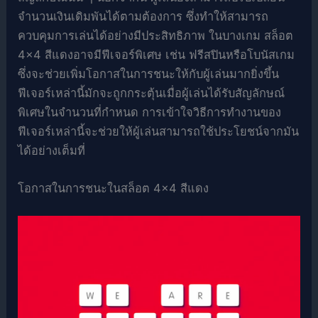
จำนวนเงินเดิมพันได้ตามต้องการ ซึ่งทำให้สามารถ
ควบคุมการเล่นได้อย่างมีประสิทธิภาพ ในบางเกม สล็อต
4×4 สีแดงอาจมีฟีเจอร์พิเศษ เช่น ฟรีสปินหรือโบนัสเกม
ซึ่งจะช่วยเพิ่มโอกาสในการชนะให้กับผู้เล่นมากยิ่งขึ้น
ฟีเจอร์เหล่านี้มักจะถูกกระตุ้นเมื่อผู้เล่นได้รับสัญลักษณ์
พิเศษในจำนวนที่กำหนด การเข้าใจวิธีการทำงานของ
ฟีเจอร์เหล่านี้จะช่วยให้ผู้เล่นสามารถใช้ประโยชน์จากมัน
ได้อย่างเต็มที่
โอกาสในการชนะในสล็อต 4×4 สีแดง