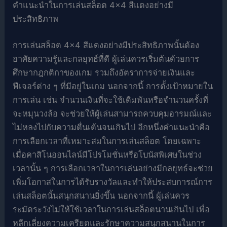
คำแนะนำในการเล่นสล็อต 4×4 สีแดงอย่างมี
ประสิทธิภาพ
การเล่นสล็อต 4×4 สีแดงอย่างมีประสิทธิภาพนั้นต้อง
อาศัยความรู้และกลยุทธ์ที่ดี ผู้เล่นควรเริ่มต้นด้วยการ
ศึกษากฎกติกาของเกม รวมถึงอัตราการจ่ายเงินและ
ฟีเจอร์ต่าง ๆ ที่มีอยู่ในเกม นอกจากนี้ การตั้งเป้าหมายใน
การเล่น เช่น จำนวนเงินที่จะใช้เดิมพันหรือจำนวนครั้งที่
จะหมุนวงล้อ จะช่วยให้ผู้เล่นสามารถควบคุมอารมณ์และ
ไม่หลงไปกับความตื่นเต้นจนเกินไป อีกหนึ่งคำแนะนำคือ
การเลือกเวลาที่เหมาะสมในการเล่นสล็อต โดยเฉพาะ
เมื่อคาสิโนออนไลน์มีโปรโมชั่นหรือโบนัสพิเศษในช่วง
เวลานั้น ๆ การเลือกเวลาในการเล่นอย่างมีกลยุทธ์จะช่วย
เพิ่มโอกาสในการได้รับรางวัลและทำให้ประสบการณ์การ
เล่นสล็อตนั้นสนุกสนานยิ่งขึ้น นอกจากนี้ ผู้เล่นควร
ระมัดระวังไม่ให้ใช้เวลาในการเล่นสล็อตนานเกินไป เพื่อ
หลีกเลี่ยงความเครียดและรักษาความสนุกสนานในการ