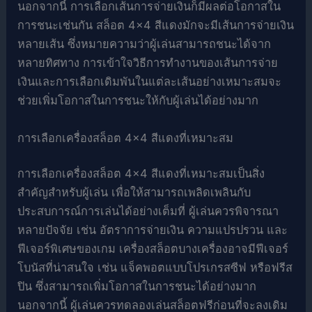
นอกจากนี้ การเลือกเส้นการจ่ายเงินก็มีผลต่อโอกาสใน
การชนะเช่นกัน สล็อต 4×4 สีแดงมักจะมีเส้นการจ่ายเงิน
หลายเส้น ซึ่งหมายความว่าผู้เล่นสามารถชนะได้จาก
หลายทิศทาง การเข้าใจวิธีการทำงานของเส้นการจ่าย
เงินและการเลือกเดิมพันในแต่ละเส้นอย่างเหมาะสมจะ
ช่วยเพิ่มโอกาสในการชนะให้กับผู้เล่นได้อย่างมาก
การเลือกเครื่องสล็อต 4×4 สีแดงที่เหมาะสม
การเลือกเครื่องสล็อต 4×4 สีแดงที่เหมาะสมเป็นสิ่ง
สำคัญสำหรับผู้เล่น เพื่อให้สามารถเพลิดเพลินกับ
ประสบการณ์การเล่นได้อย่างเต็มที่ ผู้เล่นควรพิจารณา
หลายปัจจัย เช่น อัตราการจ่ายเงิน ความแปรปรวน และ
ฟีเจอร์พิเศษของเกม เครื่องสล็อตบางเครื่องอาจมีฟีเจอร์
โบนัสที่น่าสนใจ เช่น แจ็คพอตแบบโปรเกรสซีฟ หรือฟรีส
ปิน ซึ่งสามารถเพิ่มโอกาสในการชนะได้อย่างมาก
นอกจากนี้ ผู้เล่นควรทดลองเล่นสล็อตฟรีก่อนที่จะลงเดิม