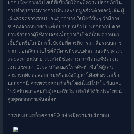
มาก เนื่องจากเว็บไซต์ที่เชื่อถือได้จะมีความปลอดภัยใน
การทำธุรกรรมทางการเงินและข้อมูลส่วนตัวของผู้เล่น ผู้
เล่นควรตรวจสอบใบอนุญาตของเว็บไซต์นั้นๆ ว่ามีการ
รับรองจากหน่วยงานที่เกี่ยวข้องหรือไม่ นอกจากนี้ ควร
อ่านรีวิวจากผู้ใช้งานจริงเพื่อดูว่าเว็บไซต์นั้นมีความน่า
เชื่อถือหรือไม่ อีกหนึ่งปัจจัยที่ควรพิจารณาคือระบบการ
ฝาก-ถอนเงิน เว็บไซต์ที่ดีควรมีระบบฝาก-ถอนที่รวดเร็ว
และสะดวกสบาย รวมถึงมีช่องทางการติดต่อที่ชัดเจน
เช่น แชทสด, อีเมล หรือเบอร์โทรศัพท์ เพื่อให้ผู้เล่น
สามารถติดต่อสอบถามหรือแจ้งปัญหาได้อย่างรวดเร็ว
นอกจากนี้ ควรตรวจสอบว่าเว็บไซต์นั้นมีโปรโมชั่นและ
โบนัสที่เหมาะสมกับผู้เล่นหรือไม่ เพื่อให้ได้รับประโยชน์
สูงสุดจากการเล่นสล็อต
การเล่นเกมสล็อตค่ายPG อย่างมีความรับผิดชอบ