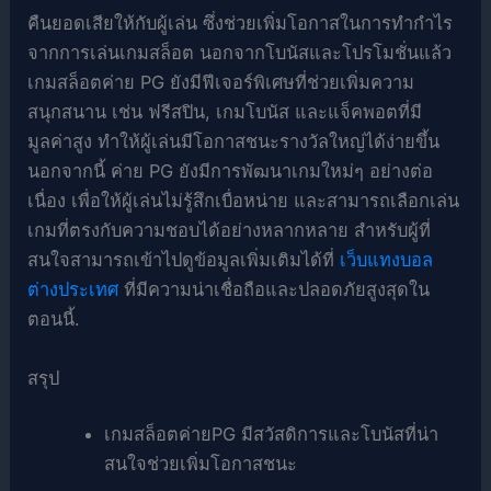
คืนยอดเสียให้กับผู้เล่น ซึ่งช่วยเพิ่มโอกาสในการทำกำไร
จากการเล่นเกมสล็อต นอกจากโบนัสและโปรโมชั่นแล้ว
เกมสล็อตค่าย PG ยังมีฟีเจอร์พิเศษที่ช่วยเพิ่มความ
สนุกสนาน เช่น ฟรีสปิน, เกมโบนัส และแจ็คพอตที่มี
มูลค่าสูง ทำให้ผู้เล่นมีโอกาสชนะรางวัลใหญ่ได้ง่ายขึ้น
นอกจากนี้ ค่าย PG ยังมีการพัฒนาเกมใหม่ๆ อย่างต่อ
เนื่อง เพื่อให้ผู้เล่นไม่รู้สึกเบื่อหน่าย และสามารถเลือกเล่น
เกมที่ตรงกับความชอบได้อย่างหลากหลาย สำหรับผู้ที่
สนใจสามารถเข้าไปดูข้อมูลเพิ่มเติมได้ที่
เว็บแทงบอล
ต่างประเทศ
ที่มีความน่าเชื่อถือและปลอดภัยสูงสุดใน
ตอนนี้.
สรุป
เกมสล็อตค่ายPG มีสวัสดิการและโบนัสที่น่า
สนใจช่วยเพิ่มโอกาสชนะ