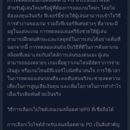
การทดลองเล่นเกมสล็อตค่าย PG ฟรีเป็นโอกาสที่ดี
สำหรับผู้เล่นใหม่หรือผู้ที่ต้องการลองเกมใหม่ๆ โดยไม่
ต้องลงทุนเงินจริง ฟีเจอร์นี้ช่วยให้ผู้เล่นสามารถเข้าใจวิธี
การทำงานของเกม รวมถึงฟีเจอร์พิเศษต่างๆ ที่อาจจะมี
อยู่ในแต่ละเกม การทดลองเล่นฟรียังช่วยให้ผู้เล่น
สามารถฝึกฝนทักษะและกลยุทธ์ในการเล่นได้อย่างเต็มที่
นอกจากนี้ การทดลองเล่นยังเป็นวิธีที่ดีในการค้นหาเกม
สล็อตที่เหมาะสมกับสไตล์การเล่นของตนเอง ผู้เล่น
สามารถลองหลายๆ เกมเพื่อดูว่าเกมไหนมีอัตราการจ่าย
เงินสูง หรือเกมไหนมีฟีเจอร์โบนัสที่น่าสนใจ การใช้เวลา
ในการทดลองเล่นก่อนที่จะลงเดิมพันจริงจะช่วยลดความ
เสี่ยงในการสูญเสียเงินทุน และเพิ่มโอกาสในการทำกำไร
เมื่อเริ่มเดิมพันด้วยเงินจริง
วิธีการเลือกเว็บไซต์เล่นเกมสล็อตค่ายPG ที่เชื่อถือได้
การเลือกเว็บไซต์สำหรับเล่นสล็อตค่าย PG เป็นสิ่งสำคัญ