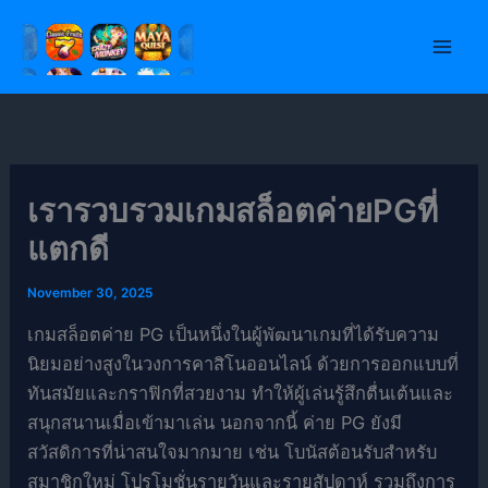
Skip
to
content
เรารวบรวมเกมสล็อตค่ายPGที่
แตกดี
November 30, 2025
เกมสล็อตค่าย PG เป็นหนึ่งในผู้พัฒนาเกมที่ได้รับความ
นิยมอย่างสูงในวงการคาสิโนออนไลน์ ด้วยการออกแบบที่
ทันสมัยและกราฟิกที่สวยงาม ทำให้ผู้เล่นรู้สึกตื่นเต้นและ
สนุกสนานเมื่อเข้ามาเล่น นอกจากนี้ ค่าย PG ยังมี
สวัสดิการที่น่าสนใจมากมาย เช่น โบนัสต้อนรับสำหรับ
สมาชิกใหม่ โปรโมชั่นรายวันและรายสัปดาห์ รวมถึงการ