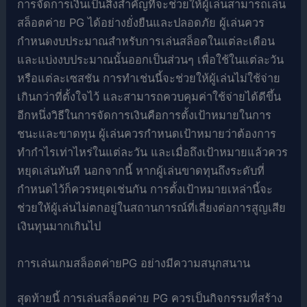
การจัดการเงินเป็นสิ่งสำคัญที่จะช่วยให้ผู้เล่นสามารถเล่น
สล็อตค่าย PG ได้อย่างยั่งยืนและปลอดภัย ผู้เล่นควร
กำหนดงบประมาณสำหรับการเล่นสล็อตในแต่ละเดือน
และแบ่งงบประมาณนั้นออกเป็นส่วนๆ เพื่อใช้ในแต่ละวัน
หรือแต่ละเซสชัน การทำเช่นนี้จะช่วยให้ผู้เล่นไม่ใช้จ่าย
เกินกว่าที่ตั้งใจไว้ และสามารถควบคุมค่าใช้จ่ายได้ดีขึ้น
อีกหนึ่งวิธีในการจัดการเงินคือการตั้งเป้าหมายในการ
ชนะและขาดทุน ผู้เล่นควรกำหนดเป้าหมายว่าต้องการ
ทำกำไรเท่าไหร่ในแต่ละวัน และเมื่อถึงเป้าหมายแล้วควร
หยุดเล่นทันที นอกจากนี้ หากผู้เล่นขาดทุนถึงระดับที่
กำหนดไว้ก็ควรหยุดเช่นกัน การตั้งเป้าหมายเหล่านี้จะ
ช่วยให้ผู้เล่นไม่ตกอยู่ในสถานการณ์ที่เสี่ยงต่อการสูญเสีย
เงินทุนมากเกินไป
การเล่นเกมสล็อตค่ายPG อย่างมีความสนุกสนาน
สุดท้ายนี้ การเล่นสล็อตค่าย PG ควรเป็นกิจกรรมที่สร้าง