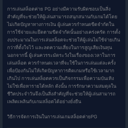
การเล่นสล็อตค่าย PG อย่างมีความรับผิดชอบเป็นสิ่ง
สำคัญที่จะช่วยให้ผู้เล่นสามารถสนุกสนานกับเกมได้โดย
ไม่เกิดปัญหาทางการเงิน ผู้เล่นควรกำหนดขีดจำกัดใน
การใช้จ่ายและยึดตามขีดจำกัดนั้นอย่างเคร่งครัด การตั้ง
งบประมาณในการเล่นสล็อตจะช่วยให้ผู้เล่นไม่ใช้จ่ายเกิน
กว่าที่ตั้งใจไว้ และลดความเสี่ยงในการสูญเสียเงินทุน
นอกจากนี้ ผู้เล่นควรระมัดระวังในเรื่องของเวลาในการ
เล่นสล็อต ควรกำหนดเวลาที่จะใช้ในการเล่นแต่ละครั้ง
เพื่อป้องกันไม่ให้เกิดปัญหาการติดเกมหรือใช้เวลามาก
เกินไป การเล่นสล็อตควรเป็นกิจกรรมเพื่อความบันเทิง
ไม่ใช่เพื่อหารายได้หลัก ดังนั้น การรักษาความสมดุลใน
ชีวิตประจำวันจึงเป็นสิ่งสำคัญที่จะช่วยให้ผู้เล่นสามารถ
เพลิดเพลินกับเกมสล็อตได้อย่างยั่งยืน
วิธีการจัดการเงินในการเล่นเกมสล็อตค่ายPG