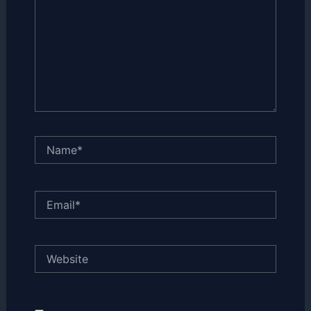
Name*
Email*
Website